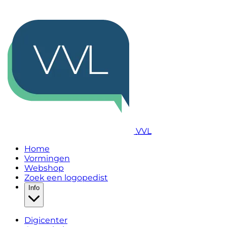
VVL
Home
Vormingen
Webshop
Zoek een logopedist
Info
Digicenter