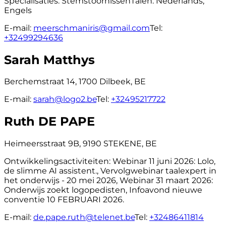
Specialisaties:
Stemstoornissen
Talen:
Nederlands,
Engels
E-mail:
meerschmaniris@gmail.com
Tel:
+32499294636
Sarah Matthys
Berchemstraat 14, 1700 Dilbeek, BE
E-mail:
sarah@logo2.be
Tel:
+32495217722
Ruth DE PAPE
Heimeersstraat 9B, 9190 STEKENE, BE
Ontwikkelingsactiviteiten:
Webinar 11 juni 2026: Lolo,
de slimme AI assistent., Vervolgwebinar taalexpert in
het onderwijs - 20 mei 2026, Webinar 31 maart 2026:
Onderwijs zoekt logopedisten, Infoavond nieuwe
conventie 10 FEBRUARI 2026.
E-mail:
de.pape.ruth@telenet.be
Tel:
+32486411814