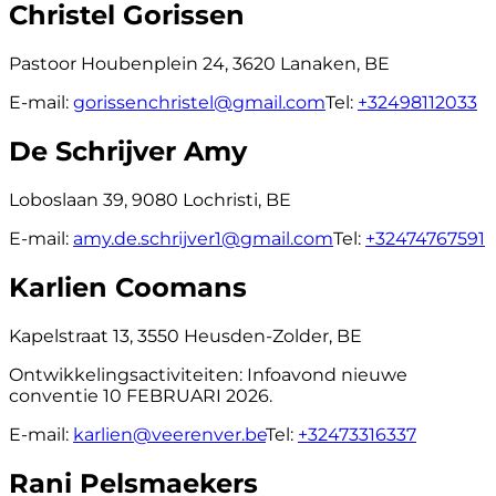
Christel Gorissen
Pastoor Houbenplein 24, 3620 Lanaken, BE
E-mail:
gorissenchristel@gmail.com
Tel:
+32498112033
De Schrijver Amy
Loboslaan 39, 9080 Lochristi, BE
E-mail:
amy.de.schrijver1@gmail.com
Tel:
+32474767591
Karlien Coomans
Kapelstraat 13, 3550 Heusden-Zolder, BE
Ontwikkelingsactiviteiten:
Infoavond nieuwe
conventie 10 FEBRUARI 2026.
E-mail:
karlien@veerenver.be
Tel:
+32473316337
Rani Pelsmaekers