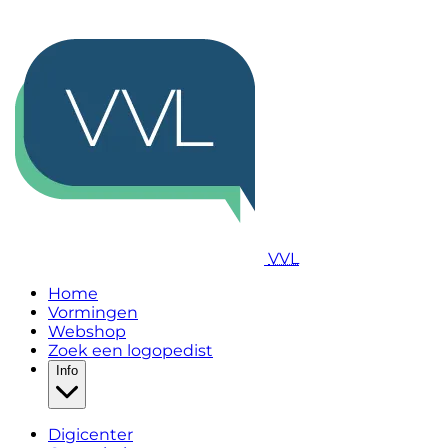
VVL
Home
Vormingen
Webshop
Zoek een logopedist
Info
Digicenter