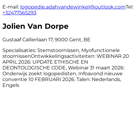
E-mail:
logopedie.adahvandewinkel@outlook.com
Tel:
+32477565293
Jolien Van Dorpe
Gustaaf Callierlaan 17, 9000 Gent, BE
Specialisaties:
Stemstoornissen, Myofunctionele
stoornissen
Ontwikkelingsactiviteiten:
WEBINAR 20
APRIL 2026: UPDATE ETHISCHE EN
DEONTOLOGISCHE CODE, Webinar 31 maart 2026:
Onderwijs zoekt logopedisten, Infoavond nieuwe
conventie 10 FEBRUARI 2026.
Talen:
Nederlands,
Engels
E-mail:
jolien@dialogo.gent
Tel:
+32477365860
Eline Hulsmans
Meylandtlaan 110, 3550 Heusden-Zolder, BE
Ontwikkelingsactiviteiten:
Webinar 11 juni 2026: Lolo,