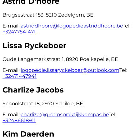
Astrid D'hoore
Brugsestraat 153, 8210 Zedelgem, BE
E-mail:
astriddhoore@logopedieastriddhoore.be
Tel:
+32477541471
Lissa Ryckeboer
Oude Langemarkstraat 1, 8920 Poelkapelle, BE
E-mail:
logopedie.lissaryckeboer@outlook.com
Tel:
+32471447941
Charlize Jacobs
Schoolstraat 18, 2970 Schilde, BE
E-mail:
charlize@groepspraktijkkompas.be
Tel:
+32486618911
Kim Daerden