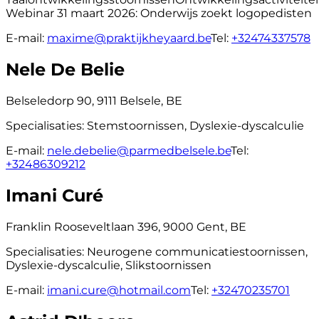
Webinar 31 maart 2026: Onderwijs zoekt logopedisten
E-mail:
maxime@praktijkheyaard.be
Tel:
+32474337578
Nele De Belie
Belseledorp 90, 9111 Belsele, BE
Specialisaties:
Stemstoornissen, Dyslexie-dyscalculie
E-mail:
nele.debelie@parmedbelsele.be
Tel:
+32486309212
Imani Curé
Franklin Rooseveltlaan 396, 9000 Gent, BE
Specialisaties:
Neurogene communicatiestoornissen,
Dyslexie-dyscalculie, Slikstoornissen
E-mail:
imani.cure@hotmail.com
Tel:
+32470235701