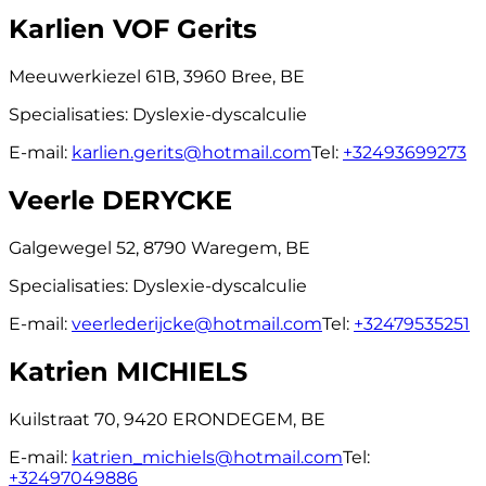
Karlien VOF Gerits
Meeuwerkiezel 61B, 3960 Bree, BE
Specialisaties:
Dyslexie-dyscalculie
E-mail:
karlien.gerits@hotmail.com
Tel:
+32493699273
Veerle DERYCKE
Galgewegel 52, 8790 Waregem, BE
Specialisaties:
Dyslexie-dyscalculie
E-mail:
veerlederijcke@hotmail.com
Tel:
+32479535251
Katrien MICHIELS
Kuilstraat 70, 9420 ERONDEGEM, BE
E-mail:
katrien_michiels@hotmail.com
Tel:
+32497049886