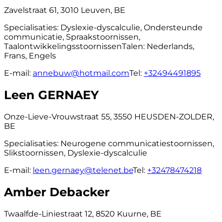
Zavelstraat 61, 3010 Leuven, BE
Specialisaties:
Dyslexie-dyscalculie, Ondersteunde
communicatie, Spraakstoornissen,
Taalontwikkelingsstoornissen
Talen:
Nederlands,
Frans, Engels
E-mail:
annebuw@hotmail.com
Tel:
+32494491895
Leen GERNAEY
Onze-Lieve-Vrouwstraat 55, 3550 HEUSDEN-ZOLDER,
BE
Specialisaties:
Neurogene communicatiestoornissen,
Slikstoornissen, Dyslexie-dyscalculie
E-mail:
leen.gernaey@telenet.be
Tel:
+32478474218
Amber Debacker
Twaalfde-Liniestraat 12, 8520 Kuurne, BE