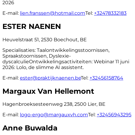
2026
E-mail:
lien.franssen@hotmail.com
Tel:
+32478332183
ESTER NAENEN
Heuvelstraat 51, 2530 Boechout, BE
Specialisaties:
Taalontwikkelingsstoornissen,
Spraakstoornissen, Dyslexie-
dyscalculie
Ontwikkelingsactiviteiten:
Webinar 11 juni
2026: Lolo, de slimme AI assistent.
E-mail:
ester@praktijknaenen.be
Tel:
+32456158764
Margaux Van Hellemont
Hagenbroeksesteenweg 238, 2500 Lier, BE
E-mail:
logo-ergo@margauxvh.com
Tel:
+32456943295
Anne Buwalda