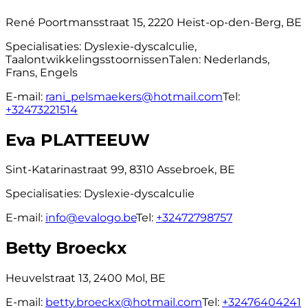
René Poortmansstraat 15, 2220 Heist-op-den-Berg, BE
Specialisaties:
Dyslexie-dyscalculie,
Taalontwikkelingsstoornissen
Talen:
Nederlands,
Frans, Engels
E-mail:
rani_pelsmaekers@hotmail.com
Tel:
+32473221514
Eva PLATTEEUW
Sint-Katarinastraat 99, 8310 Assebroek, BE
Specialisaties:
Dyslexie-dyscalculie
E-mail:
info@evalogo.be
Tel:
+32472798757
Betty Broeckx
Heuvelstraat 13, 2400 Mol, BE
E-mail:
betty.broeckx@hotmail.com
Tel:
+32476404241