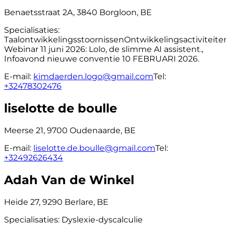
Benaetsstraat 2A, 3840 Borgloon, BE
Specialisaties:
Taalontwikkelingsstoornissen
Ontwikkelingsactiviteite
Webinar 11 juni 2026: Lolo, de slimme AI assistent.,
Infoavond nieuwe conventie 10 FEBRUARI 2026.
E-mail:
kimdaerden.logo@gmail.com
Tel:
+32478302476
liselotte de boulle
Meerse 21, 9700 Oudenaarde, BE
E-mail:
liselotte.de.boulle@gmail.com
Tel:
+32492626434
Adah Van de Winkel
Heide 27, 9290 Berlare, BE
Specialisaties:
Dyslexie-dyscalculie