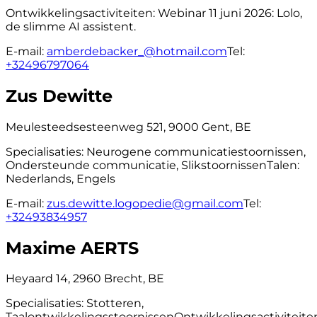
Ontwikkelingsactiviteiten:
Webinar 11 juni 2026: Lolo,
de slimme AI assistent.
E-mail:
amberdebacker_@hotmail.com
Tel:
+32496797064
Zus Dewitte
Meulesteedsesteenweg 521, 9000 Gent, BE
Specialisaties:
Neurogene communicatiestoornissen,
Ondersteunde communicatie, Slikstoornissen
Talen:
Nederlands, Engels
E-mail:
zus.dewitte.logopedie@gmail.com
Tel:
+32493834957
Maxime AERTS
Heyaard 14, 2960 Brecht, BE
Specialisaties:
Stotteren,
Taalontwikkelingsstoornissen
Ontwikkelingsactiviteite