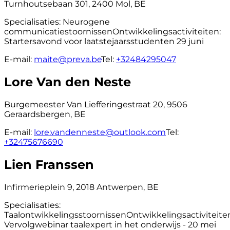
Turnhoutsebaan 301, 2400 Mol, BE
Specialisaties:
Neurogene
communicatiestoornissen
Ontwikkelingsactiviteiten:
Startersavond voor laatstejaarsstudenten 29 juni
E-mail:
maite@preva.be
Tel:
+32484295047
Lore Van den Neste
Burgemeester Van Liefferingestraat 20, 9506
Geraardsbergen, BE
E-mail:
lore.vandenneste@outlook.com
Tel:
+32475676690
Lien Franssen
Infirmerieplein 9, 2018 Antwerpen, BE
Specialisaties:
Taalontwikkelingsstoornissen
Ontwikkelingsactiviteite
Vervolgwebinar taalexpert in het onderwijs - 20 mei