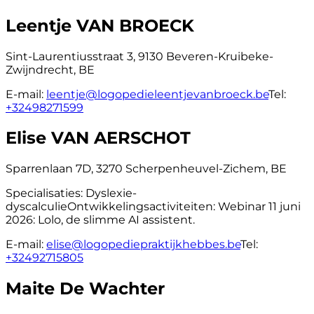
Leentje VAN BROECK
Sint-Laurentiusstraat 3, 9130 Beveren-Kruibeke-
Zwijndrecht, BE
E-mail:
leentje@logopedieleentjevanbroeck.be
Tel:
+32498271599
Elise VAN AERSCHOT
Sparrenlaan 7D, 3270 Scherpenheuvel-Zichem, BE
Specialisaties:
Dyslexie-
dyscalculie
Ontwikkelingsactiviteiten:
Webinar 11 juni
2026: Lolo, de slimme AI assistent.
E-mail:
elise@logopediepraktijkhebbes.be
Tel:
+32492715805
Maite De Wachter