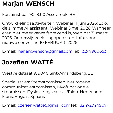
Marjan WENSCH
Fortuinstraat 90, 8310 Assebroek, BE
Ontwikkelingsactiviteiten:
Webinar 11 juni 2026: Lolo,
de slimme AI assistent., Webinar 5 mei 2026: Wanneer
eten niet meer vanzelfsprekend is, Webinar 31 maart
2026: Onderwijs zoekt logopedisten, Infoavond
nieuwe conventie 10 FEBRUARI 2026.
E-mail:
marjan.wensch@gmail.com
Tel:
+32479606531
Jozefien WATTÉ
Westveldstraat 9, 9040 Sint-Amandsberg, BE
Specialisaties:
Stemstoornissen, Neurogene
communicatiestoornissen, Myofunctionele
stoornissen, Dyslexie-dyscalculie
Talen:
Nederlands,
Frans, Engels, Spaans
E-mail:
jozefien.watte@gmail.com
Tel:
+32472744907