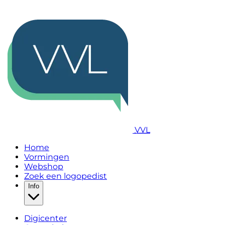
VVL
Home
Vormingen
Webshop
Zoek een logopedist
Info
Digicenter