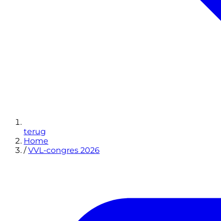
terug
Home
/
VVL-congres 2026