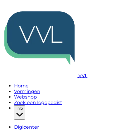
VVL
Home
Vormingen
Webshop
Zoek een logopedist
Info
Digicenter